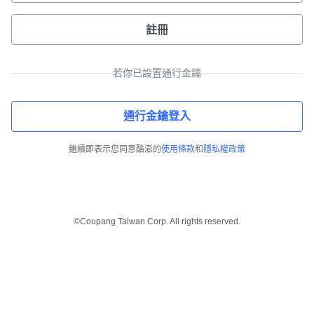
註冊
若你已設置通行金鑰
通行金鑰登入
繼續即表示您同意酷澎的
使用條款
和
隱私權政策
©Coupang Taiwan Corp. All rights reserved.