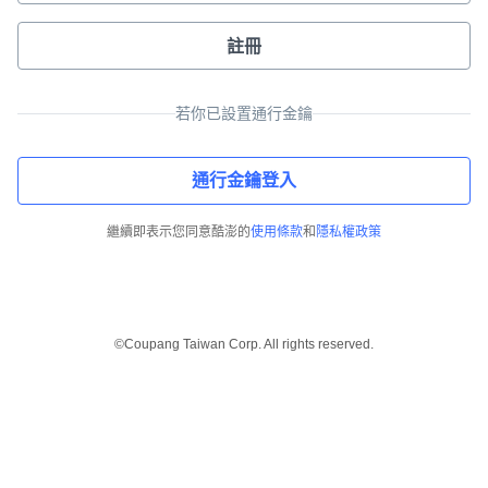
註冊
若你已設置通行金鑰
通行金鑰登入
繼續即表示您同意酷澎的
使用條款
和
隱私權政策
©Coupang Taiwan Corp. All rights reserved.