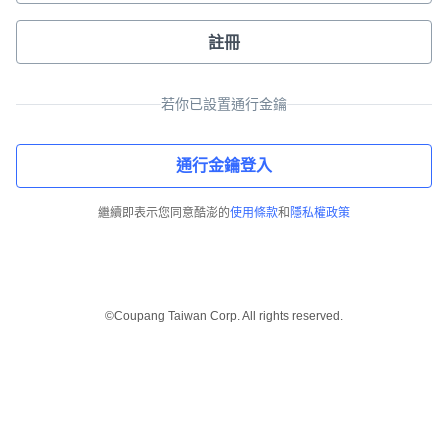
註冊
若你已設置通行金鑰
通行金鑰登入
繼續即表示您同意酷澎的
使用條款
和
隱私權政策
©Coupang Taiwan Corp. All rights reserved.