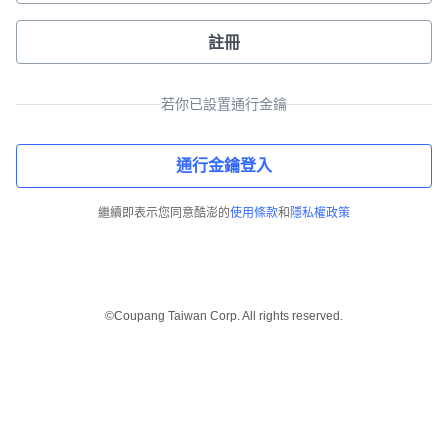
註冊
若你已設置通行金鑰
通行金鑰登入
繼續即表示您同意酷澎的
使用條款
和
隱私權政策
©Coupang Taiwan Corp. All rights reserved.