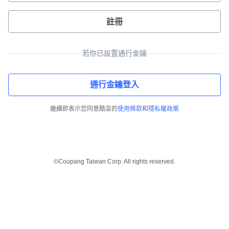
註冊
若你已設置通行金鑰
通行金鑰登入
繼續即表示您同意酷澎的
使用條款
和
隱私權政策
©Coupang Taiwan Corp. All rights reserved.