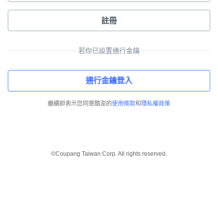
註冊
若你已設置通行金鑰
通行金鑰登入
繼續即表示您同意酷澎的
使用條款
和
隱私權政策
©Coupang Taiwan Corp. All rights reserved.