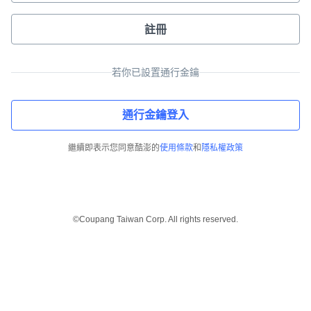
註冊
若你已設置通行金鑰
通行金鑰登入
繼續即表示您同意酷澎的
使用條款
和
隱私權政策
©Coupang Taiwan Corp. All rights reserved.