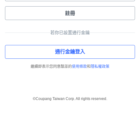
註冊
若你已設置通行金鑰
通行金鑰登入
繼續即表示您同意酷澎的
使用條款
和
隱私權政策
©Coupang Taiwan Corp. All rights reserved.