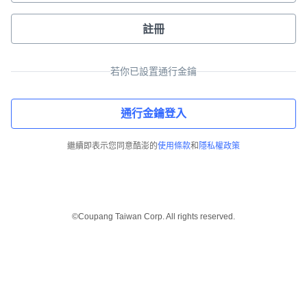
註冊
若你已設置通行金鑰
通行金鑰登入
繼續即表示您同意酷澎的
使用條款
和
隱私權政策
©Coupang Taiwan Corp. All rights reserved.