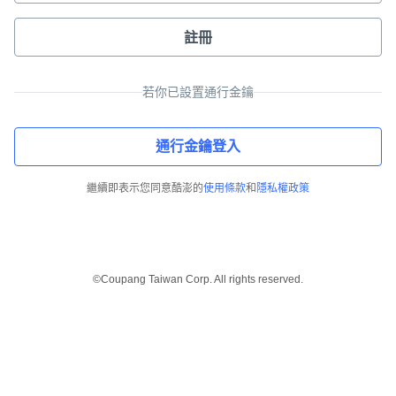
註冊
若你已設置通行金鑰
通行金鑰登入
繼續即表示您同意酷澎的
使用條款
和
隱私權政策
©Coupang Taiwan Corp. All rights reserved.