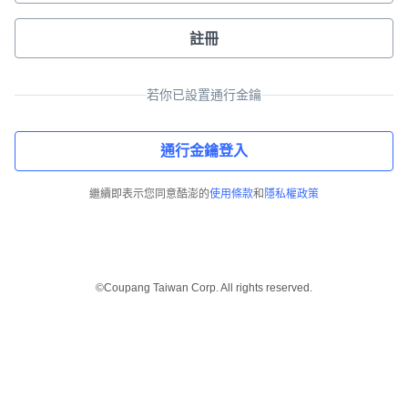
註冊
若你已設置通行金鑰
通行金鑰登入
繼續即表示您同意酷澎的
使用條款
和
隱私權政策
©Coupang Taiwan Corp. All rights reserved.