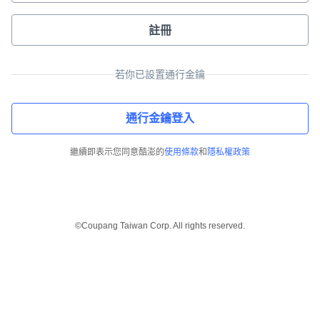
註冊
若你已設置通行金鑰
通行金鑰登入
繼續即表示您同意酷澎的
使用條款
和
隱私權政策
©Coupang Taiwan Corp. All rights reserved.