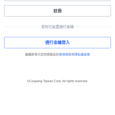
註冊
若你已設置通行金鑰
通行金鑰登入
繼續即表示您同意酷澎的
使用條款
和
隱私權政策
©Coupang Taiwan Corp. All rights reserved.