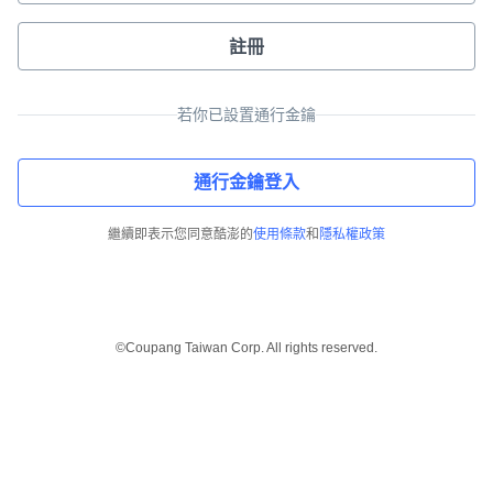
註冊
若你已設置通行金鑰
通行金鑰登入
繼續即表示您同意酷澎的
使用條款
和
隱私權政策
©Coupang Taiwan Corp. All rights reserved.