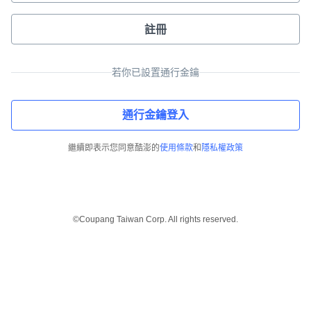
註冊
若你已設置通行金鑰
通行金鑰登入
繼續即表示您同意酷澎的
使用條款
和
隱私權政策
©Coupang Taiwan Corp. All rights reserved.