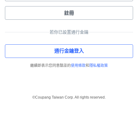
註冊
若你已設置通行金鑰
通行金鑰登入
繼續即表示您同意酷澎的
使用條款
和
隱私權政策
©Coupang Taiwan Corp. All rights reserved.