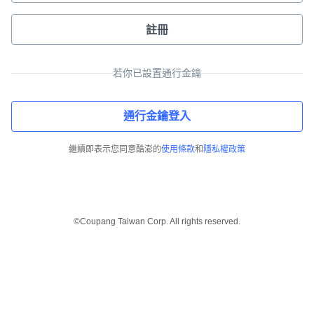
註冊
若你已設置通行金鑰
通行金鑰登入
繼續即表示您同意酷澎的
使用條款
和
隱私權政策
©Coupang Taiwan Corp. All rights reserved.