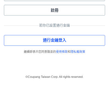
註冊
若你已設置通行金鑰
通行金鑰登入
繼續即表示您同意酷澎的
使用條款
和
隱私權政策
©Coupang Taiwan Corp. All rights reserved.