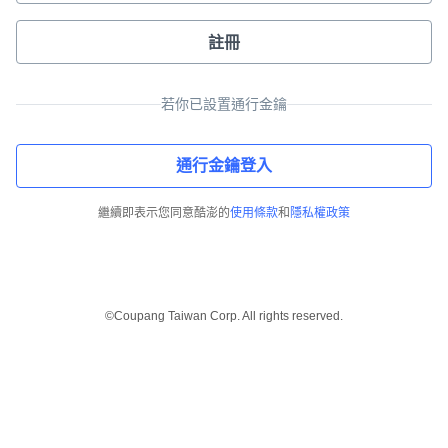
註冊
若你已設置通行金鑰
通行金鑰登入
繼續即表示您同意酷澎的
使用條款
和
隱私權政策
©Coupang Taiwan Corp. All rights reserved.