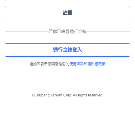
註冊
若你已設置通行金鑰
通行金鑰登入
繼續即表示您同意酷澎的
使用條款
和
隱私權政策
©Coupang Taiwan Corp. All rights reserved.