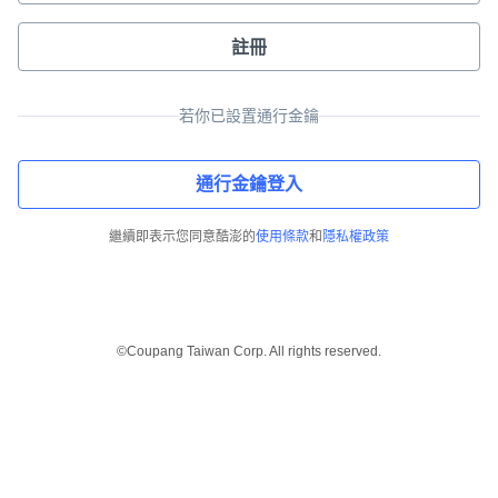
註冊
若你已設置通行金鑰
通行金鑰登入
繼續即表示您同意酷澎的
使用條款
和
隱私權政策
©Coupang Taiwan Corp. All rights reserved.