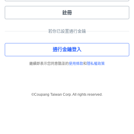
註冊
若你已設置通行金鑰
通行金鑰登入
繼續即表示您同意酷澎的
使用條款
和
隱私權政策
©Coupang Taiwan Corp. All rights reserved.