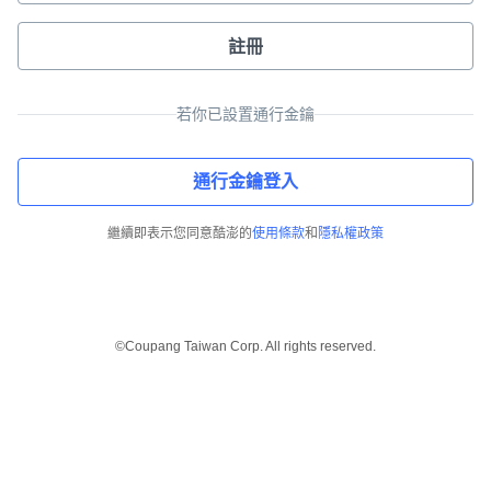
註冊
若你已設置通行金鑰
通行金鑰登入
繼續即表示您同意酷澎的
使用條款
和
隱私權政策
©Coupang Taiwan Corp. All rights reserved.