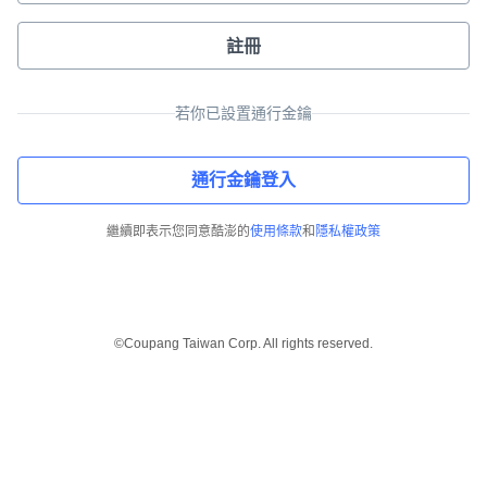
註冊
若你已設置通行金鑰
通行金鑰登入
繼續即表示您同意酷澎的
使用條款
和
隱私權政策
©Coupang Taiwan Corp. All rights reserved.