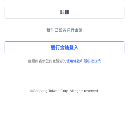
註冊
若你已設置通行金鑰
通行金鑰登入
繼續即表示您同意酷澎的
使用條款
和
隱私權政策
©Coupang Taiwan Corp. All rights reserved.