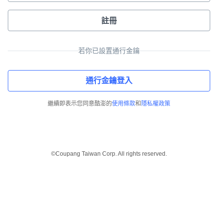
註冊
若你已設置通行金鑰
通行金鑰登入
繼續即表示您同意酷澎的
使用條款
和
隱私權政策
©Coupang Taiwan Corp. All rights reserved.