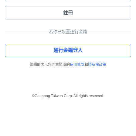
註冊
若你已設置通行金鑰
通行金鑰登入
繼續即表示您同意酷澎的
使用條款
和
隱私權政策
©Coupang Taiwan Corp. All rights reserved.