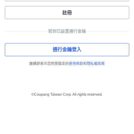
註冊
若你已設置通行金鑰
通行金鑰登入
繼續即表示您同意酷澎的
使用條款
和
隱私權政策
©Coupang Taiwan Corp. All rights reserved.