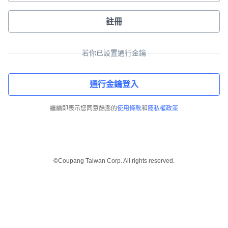
註冊
若你已設置通行金鑰
通行金鑰登入
繼續即表示您同意酷澎的
使用條款
和
隱私權政策
©Coupang Taiwan Corp. All rights reserved.