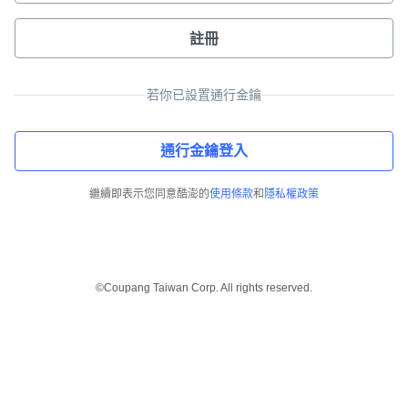
註冊
若你已設置通行金鑰
通行金鑰登入
繼續即表示您同意酷澎的
使用條款
和
隱私權政策
©Coupang Taiwan Corp. All rights reserved.