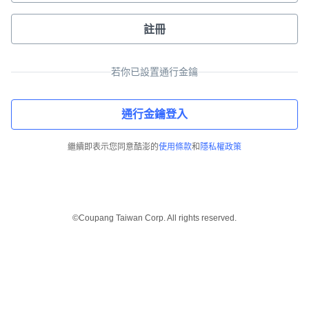
註冊
若你已設置通行金鑰
通行金鑰登入
繼續即表示您同意酷澎的
使用條款
和
隱私權政策
©Coupang Taiwan Corp. All rights reserved.