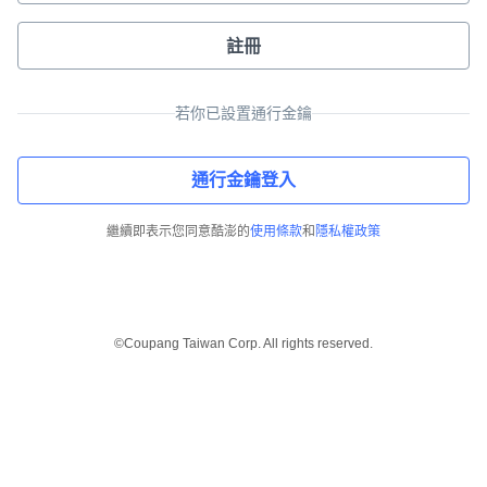
註冊
若你已設置通行金鑰
通行金鑰登入
繼續即表示您同意酷澎的
使用條款
和
隱私權政策
©Coupang Taiwan Corp. All rights reserved.