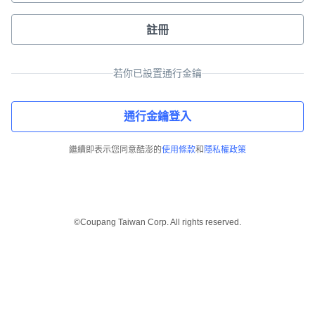
註冊
若你已設置通行金鑰
通行金鑰登入
繼續即表示您同意酷澎的
使用條款
和
隱私權政策
©Coupang Taiwan Corp. All rights reserved.