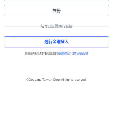
註冊
若你已設置通行金鑰
通行金鑰登入
繼續即表示您同意酷澎的
使用條款
和
隱私權政策
©Coupang Taiwan Corp. All rights reserved.