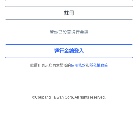
註冊
若你已設置通行金鑰
通行金鑰登入
繼續即表示您同意酷澎的
使用條款
和
隱私權政策
©Coupang Taiwan Corp. All rights reserved.