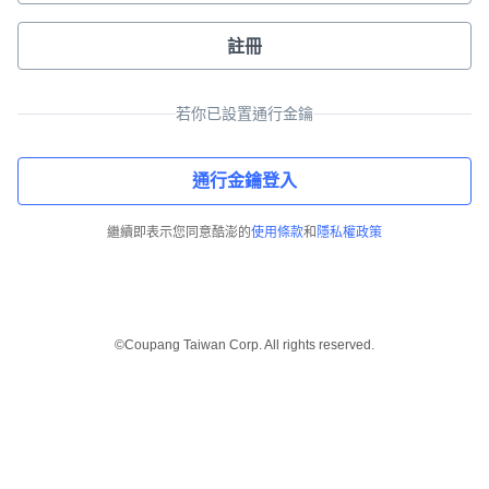
註冊
若你已設置通行金鑰
通行金鑰登入
繼續即表示您同意酷澎的
使用條款
和
隱私權政策
©Coupang Taiwan Corp. All rights reserved.