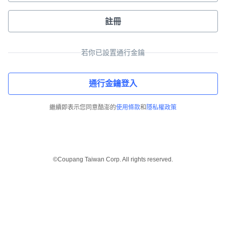
註冊
若你已設置通行金鑰
通行金鑰登入
繼續即表示您同意酷澎的
使用條款
和
隱私權政策
©Coupang Taiwan Corp. All rights reserved.