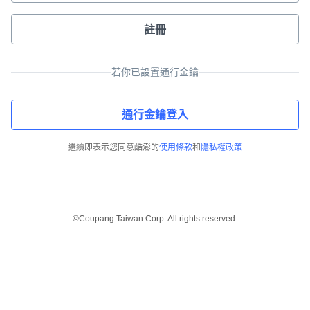
註冊
若你已設置通行金鑰
通行金鑰登入
繼續即表示您同意酷澎的
使用條款
和
隱私權政策
©Coupang Taiwan Corp. All rights reserved.