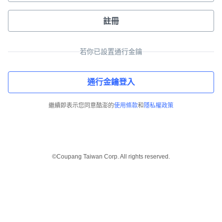
註冊
若你已設置通行金鑰
通行金鑰登入
繼續即表示您同意酷澎的
使用條款
和
隱私權政策
©Coupang Taiwan Corp. All rights reserved.