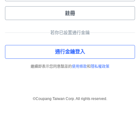
註冊
若你已設置通行金鑰
通行金鑰登入
繼續即表示您同意酷澎的
使用條款
和
隱私權政策
©Coupang Taiwan Corp. All rights reserved.