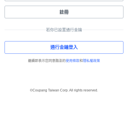
註冊
若你已設置通行金鑰
通行金鑰登入
繼續即表示您同意酷澎的
使用條款
和
隱私權政策
©Coupang Taiwan Corp. All rights reserved.