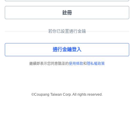
註冊
若你已設置通行金鑰
通行金鑰登入
繼續即表示您同意酷澎的
使用條款
和
隱私權政策
©Coupang Taiwan Corp. All rights reserved.