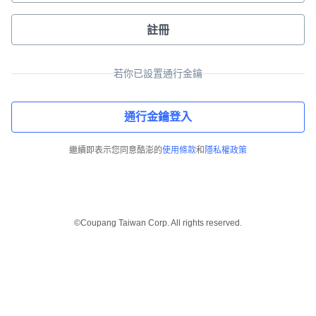
註冊
若你已設置通行金鑰
通行金鑰登入
繼續即表示您同意酷澎的
使用條款
和
隱私權政策
©Coupang Taiwan Corp. All rights reserved.