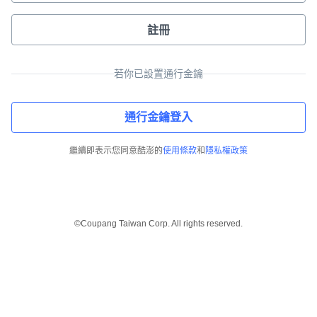
註冊
若你已設置通行金鑰
通行金鑰登入
繼續即表示您同意酷澎的
使用條款
和
隱私權政策
©Coupang Taiwan Corp. All rights reserved.