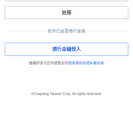
註冊
若你已設置通行金鑰
通行金鑰登入
繼續即表示您同意酷澎的
使用條款
和
隱私權政策
©Coupang Taiwan Corp. All rights reserved.