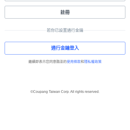
註冊
若你已設置通行金鑰
通行金鑰登入
繼續即表示您同意酷澎的
使用條款
和
隱私權政策
©Coupang Taiwan Corp. All rights reserved.