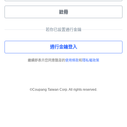
註冊
若你已設置通行金鑰
通行金鑰登入
繼續即表示您同意酷澎的
使用條款
和
隱私權政策
©Coupang Taiwan Corp. All rights reserved.