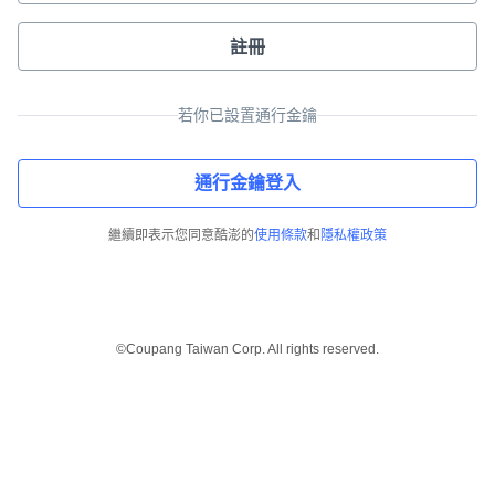
註冊
若你已設置通行金鑰
通行金鑰登入
繼續即表示您同意酷澎的
使用條款
和
隱私權政策
©Coupang Taiwan Corp. All rights reserved.