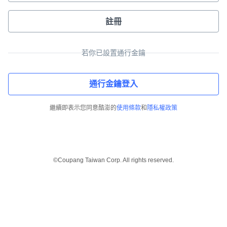
註冊
若你已設置通行金鑰
通行金鑰登入
繼續即表示您同意酷澎的
使用條款
和
隱私權政策
©Coupang Taiwan Corp. All rights reserved.