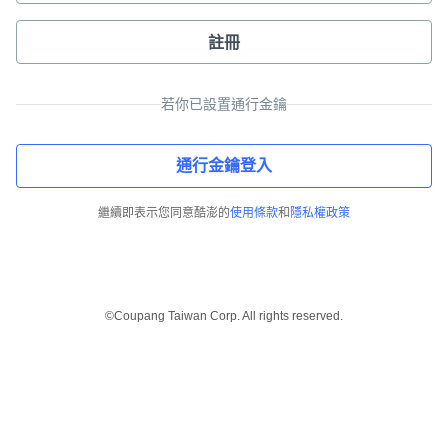
註冊
若你已設置通行金鑰
通行金鑰登入
繼續即表示您同意酷澎的
使用條款
和
隱私權政策
©Coupang Taiwan Corp. All rights reserved.